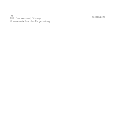
Webansicht
Druckversion
|
Sitemap
© annamariahöss büro für gestaltung